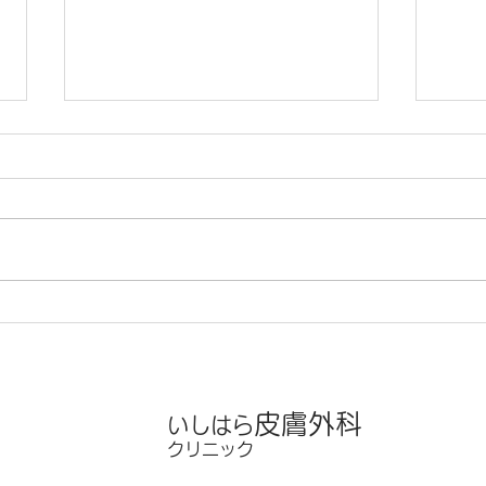
医療事務募集のお知らせ
ゴー
診の
医療事務を募集します。 素敵な
笑顔で思いやりの心を持って接す
ゴー
ることのできる人材を求めており
下記
ます。 求人情報はハローワーク
ンダ
に掲載しています。 どうぞお気
（火
軽にお問合せください。
迄）
月３
付１
通常
５月
皮膚外科
いしはら
付１
クリニック
日迄