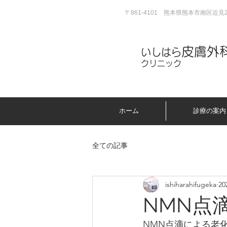
〒861-4101 熊本県熊本市南区近見2
皮膚外
いしはら
クリニック
ホーム
診療の案内
全ての記事
ishiharahifugeka
2
NMN点
NMN点滴による老