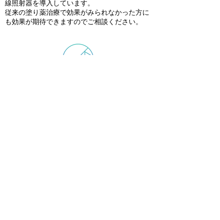
線照射器を導入しています。
従来の塗り薬治療で効果がみられなかった方に
も効果が期待できますのでご相談ください。
オゾン治療機器
オゾン療法とはオゾンガスを用いた治療法の総
称で、ヨーロッパでは広く認知されている治療
法です。医療用オゾンを用いて血液をオゾン化
させることにより、「体内の酸素化」「免疫機
能の向上」「細胞の活性化」などの効果があり
ます。
活性酸素の除去や免疫力向上などの効果がある
ことから、アトピー性皮膚炎や乾癬などの皮膚
疾患改善はもとより、肉体的にも精神的にも若
返りを促進します。さまざまな病気の治療や再
発の予防、さらに老化防止にも効果もありま