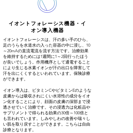
イオントフォレーシス機器・イ
オン導入機器
イオントフォレーシスは、汗の多い手のひら、
足のうらを水道水の入った容器の中に浸し、10
～20mAの直流電流を流す方法です。治療効果
を維持するためには1週間に1～2回行ったほう
が良いでしょう。作用機序として通電すること
により生じる水素イオンが汗の出口を障害して
汗を出にくくするといわれています。保険診療
ができます。
イオン導入は、ビタミンCやビタミンEのような
皮膚からは吸収されにくい水溶性の成分をイオ
ン化することにより、顔面の皮膚の深部まで浸
透させていく治療です。その浸透力は化粧品や
サプリメントで得られる効果の30倍～100倍と
も言われています。しみやしわの改善や瑞々し
い肌を取り戻すことができます。こちらは自由
診療となります。