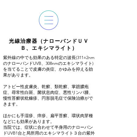
光線治療器（ナローバンドＵＶ
Ｂ、エキシマライト）
紫外線の中でも効果のある特定の波長(311±2nm
のナローバンドUVB、308nmのエキシマライト)
を当てることで皮膚の炎症、かゆみを抑える効
果があります。
アトピー性皮膚炎、乾癬、類乾癬、掌蹠膿疱
症、尋常性白斑、菌状息肉症、悪性リンパ腫、
慢性苔癬状粃糠疹、円形脱毛症で保険治療がで
きます。
ほかにも手湿疹、痒疹、扁平苔癬、環状肉芽種
などにも効果があります。
当院では、症状に合わせて半身用のナローバン
ドUVB1台と局所用のエキシマライト３台の紫外